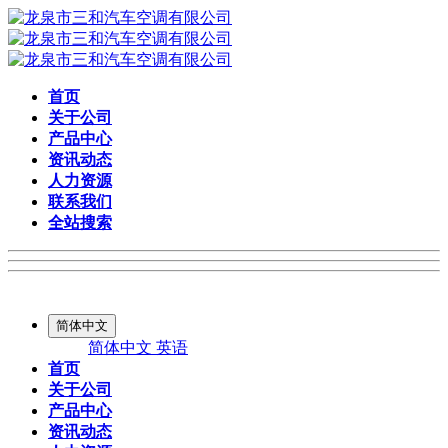
首页
关于公司
产品中心
资讯动态
人力资源
联系我们
全站搜索
简体中文
简体中文
英语
首页
关于公司
产品中心
资讯动态