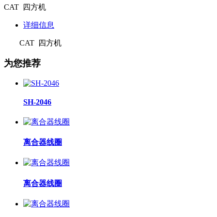
CAT 四方机
详细信息
CAT 四方机
为您推荐
SH-2046
离合器线圈
离合器线圈